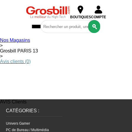
BOUTIQUES
COMPTE
Nos Magasins
PC GROSBILL & CONFIG SUR MESURE
>
Grosbill PARIS 13
Ordinateurs
>
& Tablettes
Avis clients (0)
COMPOSANTS
Périphériques
& Réseaux
Gaming
Reconditionné
AVIS Clients
CATÉGORIES :
Univers Gamer
PC de Bureau / Multimédia